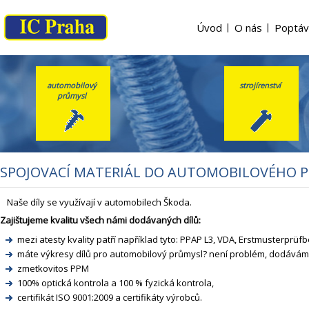
Úvod
|
O nás
|
Poptáv
automobilový
strojírenství
průmysl
SPOJOVACÍ MATERIÁL DO AUTOMOBILOVÉHO P
Naše díly se využívají v automobilech Škoda.
Zajištujeme kvalitu všech námi dodávaných dílů:
mezi atesty kvality patří například tyto: PPAP L3, VDA, Erstmusterprü
máte výkresy dílů pro automobilový průmysl? není problém, dodává
zmetkovitos PPM
100% optická kontrola a 100 % fyzická kontrola,
certifikát ISO 9001:2009 a certifikáty výrobců.