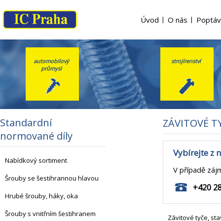
Úvod
|
O nás
|
Poptáv
automobilový
strojírenství
průmysl
Standardní
ZÁVITOVÉ T
normované díly
Vybírejte z
Nabídkový sortiment
V případě záj
Šrouby se šestihrannou hlavou
+420 2
Hrubé šrouby, háky, oka
Šrouby s vnitřním šestihranem
Závitové tyče, st