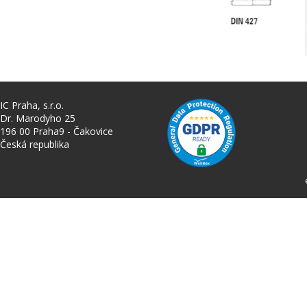
IC Praha, s.r.o.
Dr. Marodyho 25
196 00 Praha9 - Čakovice
Česká republika